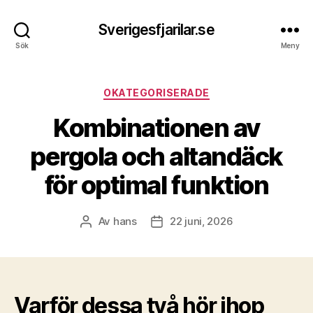
Sverigesfjarilar.se
Sök
Meny
Kategorier
OKATEGORISERADE
Kombinationen av
pergola och altandäck
för optimal funktion
Av
hans
22 juni, 2026
Inläggsförfattare
Inläggsdatum
Varför dessa två hör ihop